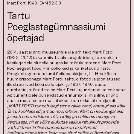
Mart Port, 1940. EAM 52.3.3
Tartu
Poeglastegümnaasiumi
õpetajad
2014. aastal anti muuseumile üle arhitekt Mart Pordi
(1922–2012) isikuarhiiv. Lisaks projektidele, fotodele ja
käsikirjadele oli selle hulgas ka mõnikümmend Mart Pordi
kooliaegset tööd – linoollõiked ja karikatuurid Tartu
Poeglastegümnaasiumi õpilasajakirjale „Iil“. Hea käe ja
huumorisoonega Mart Pordi tehtud fotod ja joonistused
illustreerivad kõiki selle ajakirja 1937.–1940. aasta
numbreid, mõnedele on Mart Port kujundanud ka esikaane.
Abiturientidele pühendatud erinumbris, mis ilmus 1940.
aasta mais, iseloomustatakse teda (ikka läbi nalja) nii:
„MART PORTI tunneb isegi tema väike vend, ammugi siis kõik
Tartu koolilapsed ja muu noorrahvas. Mart on kodus igal alal
ja saab oma andekuse tõttu kõigega hakkama mängleva
kergusega, nii et võiks elukutse valikul rahulikult proovida
vürhvliõnne. Erilise tunnustuse on ta pälvinud
karikatuurimeistrina, kelle sule alt ei pääse ei õpetajad ega