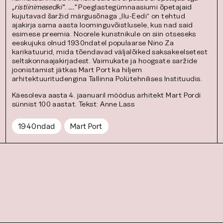
„ristiinimesedki“
.
….“
Poeglastegümnaasiumi õpetajaid
kujutavad šaržid märgusõnaga „Ilu-Eedi“ on tehtud
ajakirja sama aasta loominguvõistlusele, kus nad said
esimese preemia. Noorele kunstnikule on siin otseseks
eeskujuks olnud 1930ndatel populaarse Nino Za
karikatuurid, mida tõendavad väljalõiked saksakeelsetest
seltskonnaajakirjadest. Vaimukate ja hoogsate saržide
joonistamist jätkas Mart Port ka hiljem
arhitektuuritudengina Tallinna Polütehnilises Instituudis.
Käesoleva aasta 4. jaanuaril möödus arhitekt Mart Pordi
sünnist 100 aastat. Tekst: Anne Lass
1940ndad
Mart Port