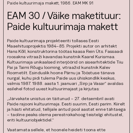
Paide kultuurimaja makett, 1986. EAM MK 91
EAM 30 / Väike maketituur:
Paide kultuurimaja makett
Paide kultuurimaja projekteeriti tollases Eesti
Maaehitusprojektis 1984–85. Projekti autor on arhitekt
Hans Kõll, konstruktorina töötas kaasa Rein Üts. Fassaadi
roosakna vitraaži kavandas kunstnik Kaarel Kurismaa.
Kultuurimaja unikaalsed interjöörid on sisearhitektide Tiiu
Pai ja Taimi Rõugu looming, vitraažid kunstnik Kalev
Roometilt. Esinduslik hoone Pärnu ja Tööstuse tänava
nurgal, kuhu pidi tulema Paide uus ühiskondlik keskus,
valmis 1987. 1988. aasta 1. jaanuari „Sirp ja Vasar“ avaldas
esilehel fotod uuest kultuurimajast ja kirjutas:
„Järvakate unistus on täitunud – 27. detsembril avati
Paide rajooni kultuurimaja. Eesti suurim, Eesti parim. Kiirelt
ja hästi ehitatud, tellijale antud pool aastat enne tähtaega
– taoline peaks olema perestroikahoog teistelgi ehitustel,
eriti kultuuriobjektidel.“
Vaatamata sellele, et hoonele heideti toona ette