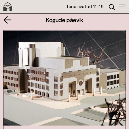
Täna avatud 11–18
Kogude päevik