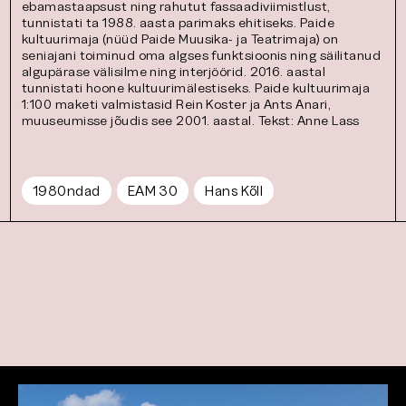
ebamastaapsust ning rahutut fassaadiviimistlust,
tunnistati ta 1988. aasta parimaks ehitiseks. Paide
kultuurimaja (nüüd Paide Muusika- ja Teatrimaja) on
seniajani toiminud oma algses funktsioonis ning säilitanud
algupärase välisilme ning interjöörid. 2016. aastal
tunnistati hoone kultuurimälestiseks. Paide kultuurimaja
1:100 maketi valmistasid Rein Koster ja Ants Anari,
muuseumisse jõudis see 2001. aastal. Tekst: Anne Lass
1980ndad
EAM 30
Hans Kõll